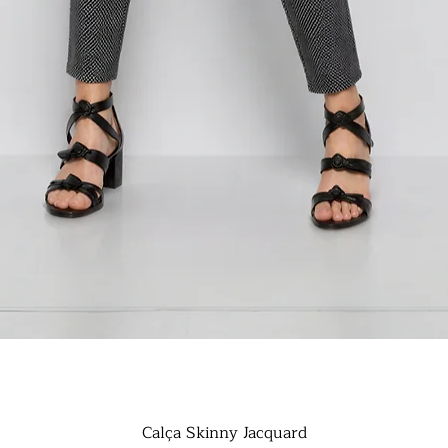
Visualização rápida
Calça Skinny Jacquard