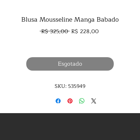
Blusa Mousseline Manga Babado
Preço
Preço
 R$ 325,00 
R$ 228,00
normal
promocional
Esgotado
SKU: 535949