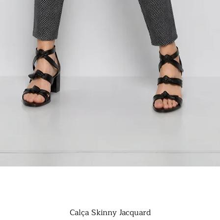
Visualização rápida
Calça Skinny Jacquard