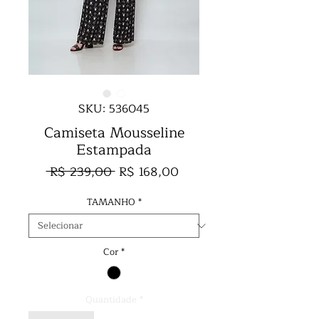
SKU: 536045
Camiseta Mousseline
Estampada
Preço
Preço
 R$ 239,00 
R$ 168,00
normal
promocional
TAMANHO
*
Cor
*
Quantidade
*