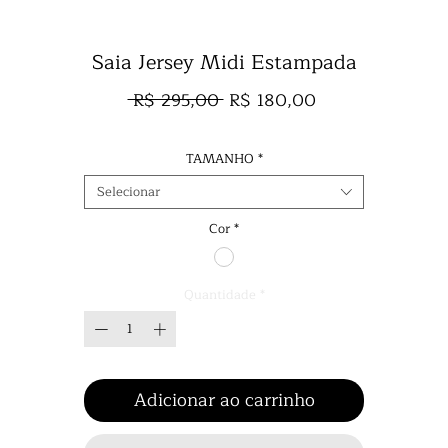
Saia Jersey Midi Estampada
Preço
Preço
 R$ 295,00 
R$ 180,00
normal
promocional
TAMANHO
*
Selecionar
Cor
*
Quantidade
*
Adicionar ao carrinho