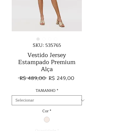
SKU: 535765
Vestido Jersey
Estampado Premium
Alça
Preço
Preço
 R$ 489,00 
R$ 249,00
normal
promocional
TAMANHO
*
Cor
*
Quantidade
*