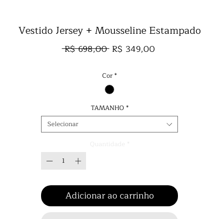
Vestido Jersey + Mousseline Estampado
Preço
Preço
 R$ 698,00 
R$ 349,00
normal
promocional
Cor
*
TAMANHO
*
Selecionar
Quantidade
*
Adicionar ao carrinho