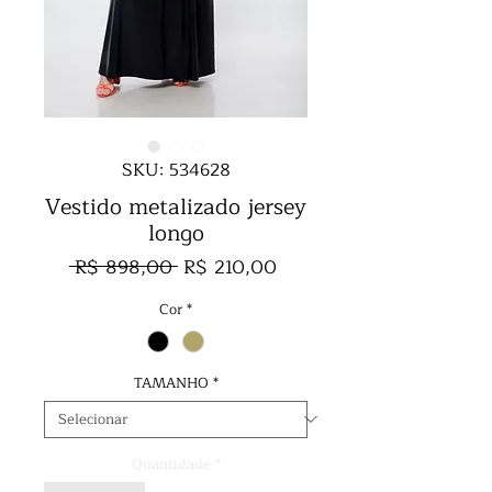
SKU: 534628
Vestido metalizado jersey
longo
Preço
Preço
 R$ 898,00 
R$ 210,00
normal
promocional
Cor
*
TAMANHO
*
Quantidade
*