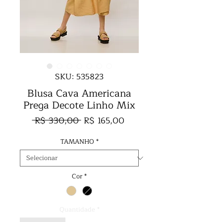
SKU: 535823
Blusa Cava Americana
Prega Decote Linho Mix
Preço
Preço
 R$ 330,00 
R$ 165,00
normal
promocional
TAMANHO
*
Cor
*
Quantidade
*