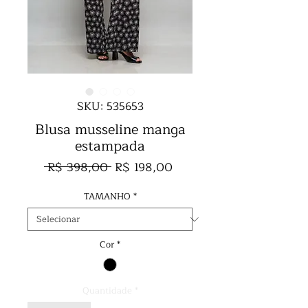
SKU: 535653
Blusa musseline manga
estampada
Preço
Preço
 R$ 398,00 
R$ 198,00
normal
promocional
TAMANHO
*
Cor
*
Quantidade
*