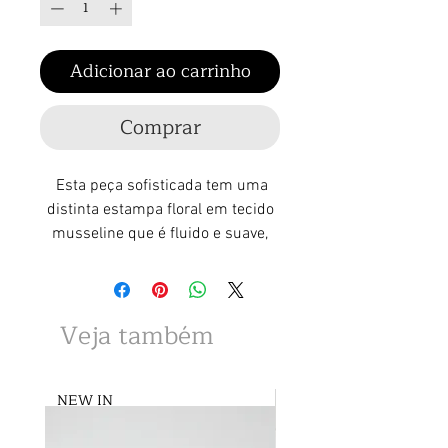
Adicionar ao carrinho
Comprar
Esta peça sofisticada tem uma
distinta estampa floral em tecido
musseline que é fluido e suave,
projetada para oferecer estilo e
conforto.
Veja também
NEW IN
NEW IN