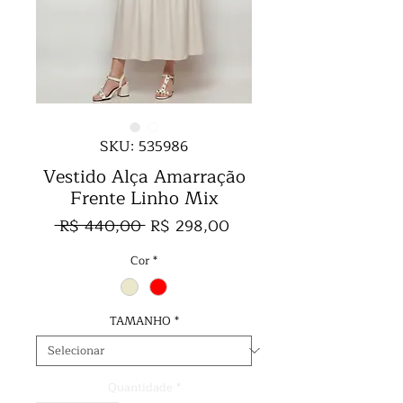
SKU: 535986
Vestido Alça Amarração
Frente Linho Mix
Preço
Preço
 R$ 440,00 
R$ 298,00
normal
promocional
Cor
*
TAMANHO
*
Quantidade
*