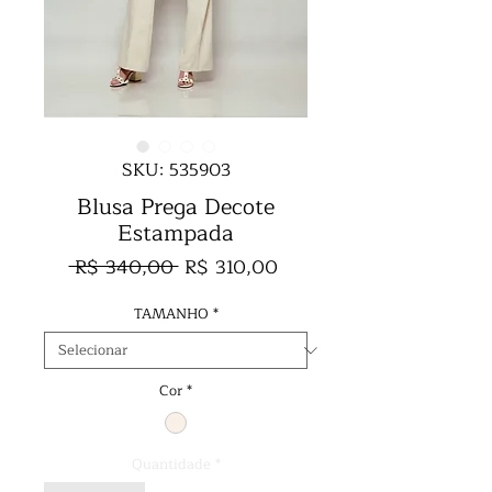
SKU: 535903
Blusa Prega Decote
Estampada
Preço
Preço
 R$ 340,00 
R$ 310,00
normal
promocional
TAMANHO
*
Cor
*
Quantidade
*